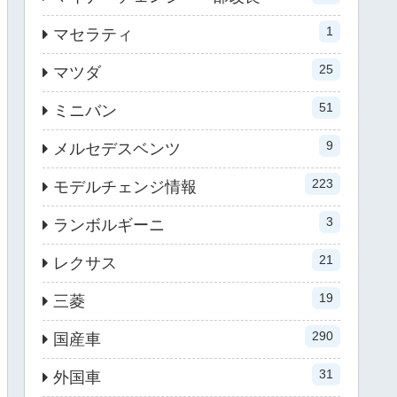
1
マセラティ
25
マツダ
51
ミニバン
9
メルセデスベンツ
223
モデルチェンジ情報
3
ランボルギーニ
21
レクサス
19
三菱
290
国産車
31
外国車