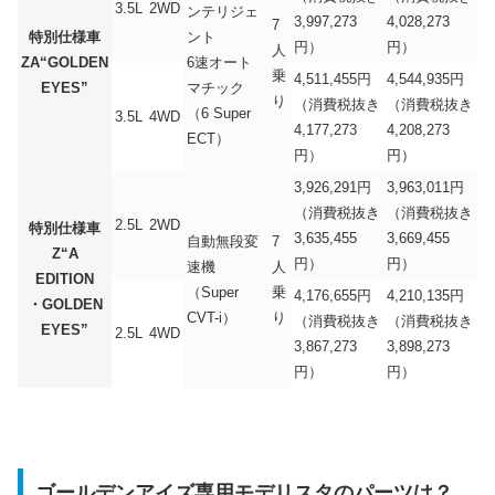
3.5L
2WD
ンテリジェ
3,997,273
4,028,273
7
特別仕様車
ント
円）
円）
人
ZA“GOLDEN
6速オート
乗
4,511,455円
4,544,935円
EYES”
マチック
り
（消費税抜き
（消費税抜き
（6 Super
3.5L
4WD
4,177,273
4,208,273
ECT）
円）
円）
3,926,291円
3,963,011円
（消費税抜き
（消費税抜き
2.5L
2WD
特別仕様車
3,635,455
3,669,455
自動無段変
7
Z“A
円）
円）
速機
人
EDITION
（Super
乗
4,176,655円
4,210,135円
・GOLDEN
CVT-i）
り
（消費税抜き
（消費税抜き
EYES”
2.5L
4WD
3,867,273
3,898,273
円）
円）
ゴールデンアイズ専用モデリスタのパーツは？