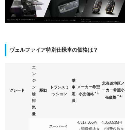
ヴェルファイア特別仕様車の価格は？
エ
ン
ジ
乗
北海道地区メ
メーカー希望
ン
トランスミ
車
ーカー希望小
グレード
駆動
＊1
総
ッション
定
小売価格
＊4
売価格
排
員
気
量
4,317,055円
4,350,535円
スーパーイ
（消費税抜き
（消費税抜き