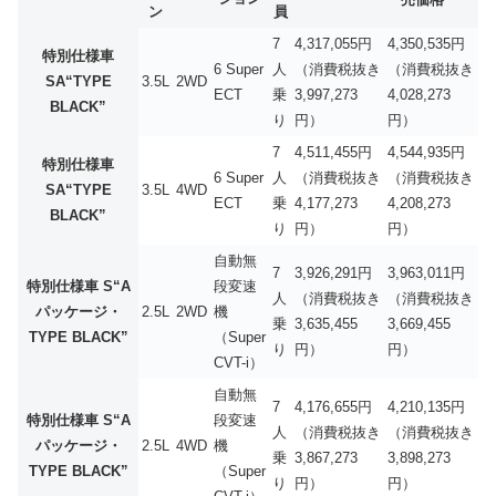
ン
員
7
4,317,055円
4,350,535円
特別仕様車
6 Super
人
（消費税抜き
（消費税抜き
SA“TYPE
3.5L
2WD
ECT
乗
3,997,273
4,028,273
BLACK”
り
円）
円）
7
4,511,455円
4,544,935円
特別仕様車
6 Super
人
（消費税抜き
（消費税抜き
SA“TYPE
3.5L
4WD
ECT
乗
4,177,273
4,208,273
BLACK”
り
円）
円）
自動無
7
3,926,291円
3,963,011円
特別仕様車
S“A
段変速
人
（消費税抜き
（消費税抜き
パッケージ・
2.5L
2WD
機
乗
3,635,455
3,669,455
TYPE BLACK”
（Super
り
円）
円）
CVT-i）
自動無
7
4,176,655円
4,210,135円
特別仕様車
S“A
段変速
人
（消費税抜き
（消費税抜き
パッケージ・
2.5L
4WD
機
乗
3,867,273
3,898,273
TYPE BLACK”
（Super
り
円）
円）