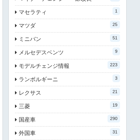
1
マセラティ
25
マツダ
51
ミニバン
9
メルセデスベンツ
223
モデルチェンジ情報
3
ランボルギーニ
21
レクサス
19
三菱
290
国産車
31
外国車