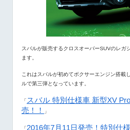
スバルが販売するクロスオーバーSUVのレガ
ます。
これはスバルが初めてボクサーエンジン搭載した
ルで第三弾となっています。
スバル 特別仕様車 新型XV Proud
「
売！！
」
2016年7月11日発売！特別
「