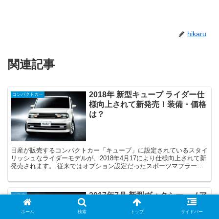
hikaru
関連記事
2018年 新型キューブ ライダー仕
コンパクトカー
様向上されて新発売！装備・価格
は？
日産が販売するコンパクトカー「キューブ」に設定されているスタイ
リッシュなライダーモデルが、2018年4月17により仕様向上されて新
発売されます。 従来ではオプション設定だったスポーツマフラー・
バイキセノンヘッドライトなどが標準装備 ダークク...
2017年7月 新型ヴォクシー、ノア
トヨタ
がマイナーチェンジ！変更点や価
ホーム
検索
トップ
サイドバー
格は？