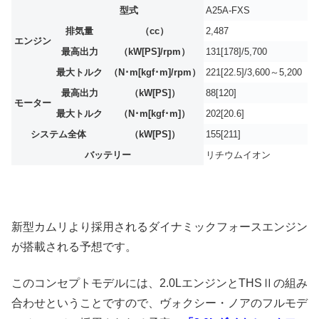
型式
A25A-FXS
排気量
（cc）
2,487
エンジン
最高出力
（kW[PS]/rpm）
131[178]/5,700
最大トルク
（N･m[kgf･m]/rpm）
221[22.5]/3,600～5,200
最高出力
（kW[PS]）
88[120]
モーター
最大トルク
（N･m[kgf･m]）
202[20.6]
システム全体
（kW[PS]）
155[211]
バッテリー
リチウムイオン
新型カムリより採用されるダイナミックフォースエンジン
が搭載される予想です。
このコンセプトモデルには、2.0LエンジンとTHSⅡの組み
合わせということですので、ヴォクシー・ノアのフルモデ