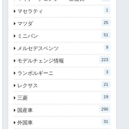
1
マセラティ
25
マツダ
51
ミニバン
9
メルセデスベンツ
223
モデルチェンジ情報
3
ランボルギーニ
21
レクサス
19
三菱
290
国産車
31
外国車